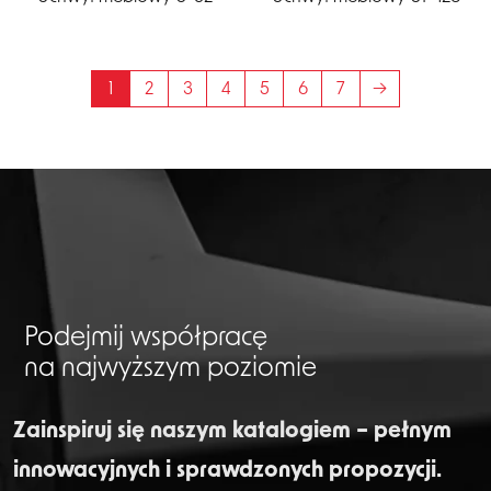
1
2
3
4
5
6
7
→
Podejmij współpracę
na najwyższym poziomie
Zainspiruj się naszym katalogiem – pełnym
innowacyjnych i sprawdzonych propozycji.