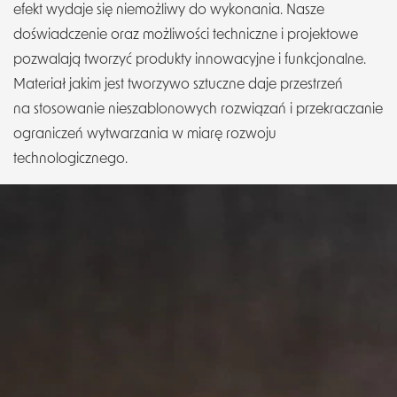
efekt wydaje się niemożliwy do wykonania. Nasze
doświadczenie oraz możliwości techniczne i projektowe
pozwalają tworzyć produkty innowacyjne i funkcjonalne.
Materiał jakim jest tworzywo sztuczne daje przestrzeń
na stosowanie nieszablonowych rozwiązań i przekraczanie
ograniczeń wytwarzania w miarę rozwoju
technologicznego.