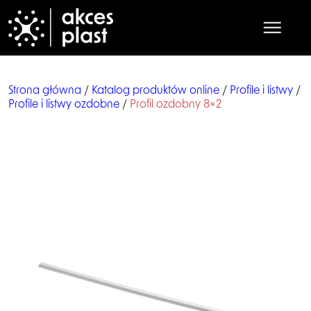
Strona główna
/
Katalog produktów online
/
Profile i listwy
/
Profile i listwy ozdobne
/
Profil ozdobny 8×2
Strona główna
O nas
Produkty
Współpraca
Praca
Kontakt
Katalog online