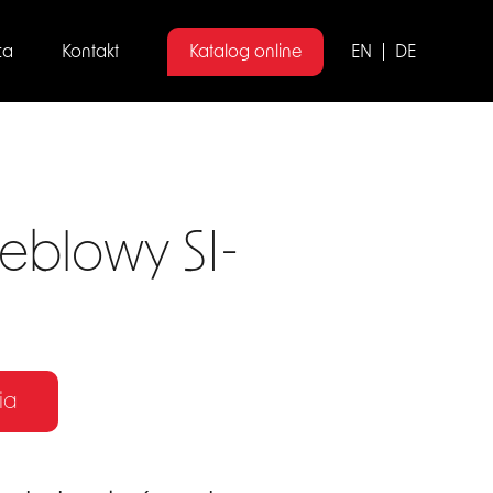
ca
Kontakt
Katalog online
EN
DE
eblowy SI-
ia