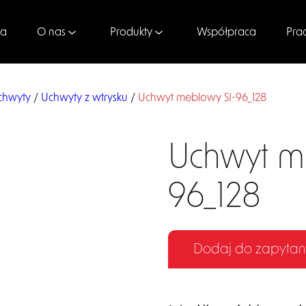
na
Współpraca
Pra
O nas
Produkty
chwyty
/
Uchwyty z wtrysku
/
Uchwyt meblowy SI-96_128
Uchwyt m
96_128
Dodaj do zapytan