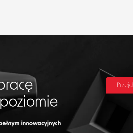
pracę
Przejd
 poziomie
 pełnym innowacyjnych