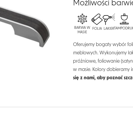
Możliwości barwi
BARWA W
TAMPODRU
FOLIA
LAKIER
MASIE
Oferujemy bogaty wybór folii
meblowych. Wykonujemy laki
próżniowe, foliowanie (saty
w masie. Kolory dobieramy 
się z nami, aby poznać szc