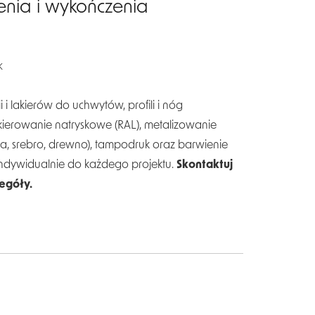
enia i wykończenia
K
 i lakierów do uchwytów, profili i nóg
erowanie natryskowe (RAL), metalizowanie
na, srebro, drewno), tampodruk oraz barwienie
indywidualnie do każdego projektu.
Skontaktuj
zegóły.