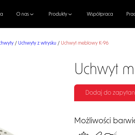
na
Współpraca
Pra
O nas
Produkty
chwyty
/
Uchwyty z wtrysku
/
Uchwyt meblowy K-96
Uchwyt m
Dodaj do zapytan
Możliwości barwi