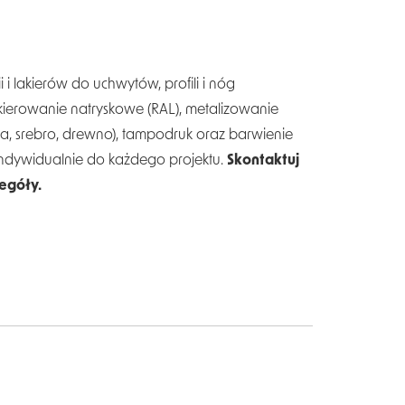
 i lakierów do uchwytów, profili i nóg
erowanie natryskowe (RAL), metalizowanie
na, srebro, drewno), tampodruk oraz barwienie
indywidualnie do każdego projektu.
Skontaktuj
zegóły.