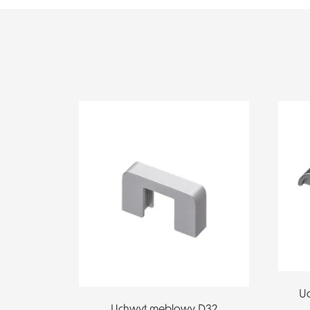
Uc
Uchwyt meblowy D32