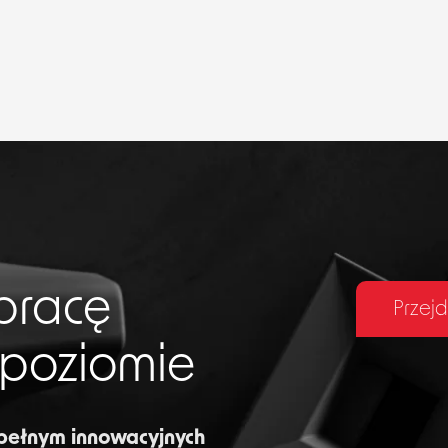
pracę
Przejd
 poziomie
 pełnym innowacyjnych