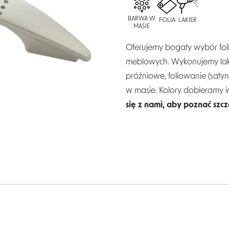
BARWA W
FOLIA
LAKIER
MASIE
Oferujemy bogaty wybór folii
meblowych. Wykonujemy laki
próżniowe, foliowanie (saty
w masie. Kolory dobieramy 
się z nami, aby poznać szc