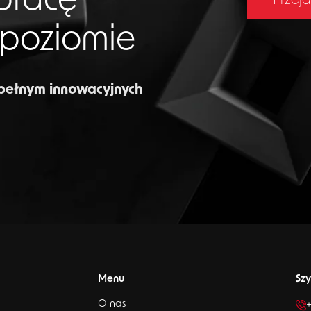
pracę
Przejd
 poziomie
 pełnym innowacyjnych
Menu
Szy
O nas
+