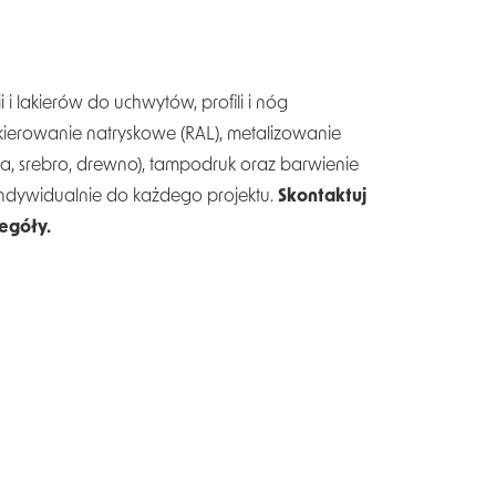
 i lakierów do uchwytów, profili i nóg
erowanie natryskowe (RAL), metalizowanie
na, srebro, drewno), tampodruk oraz barwienie
indywidualnie do każdego projektu.
Skontaktuj
zegóły.