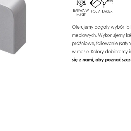
BARWA W
FOLIA
LAKIER
MASIE
Oferujemy bogaty wybór folii
meblowych. Wykonujemy laki
próżniowe, foliowanie (saty
w masie. Kolory dobieramy 
się z nami, aby poznać szc