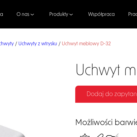
na
Współpraca
Pra
O nas
Produkty
chwyty
/
Uchwyty z wtrysku
/
Uchwyt meblowy D-32
Uchwyt m
Dodaj do zapytan
Możliwości barwi