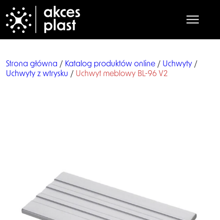
Strona główna
/
Katalog produktów online
/
Uchwyty
/
Uchwyty z wtrysku
/
Uchwyt meblowy BL-96 V2
Strona główna
O nas
Produkty
Współpraca
Praca
Kontakt
Katalog online