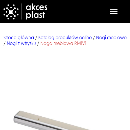
Strona główna
/
Katalog produktów online
/
Nogi meblowe
/
Nogi z wtrysku
/
Noga meblowa RM1V1
Strona główna
O nas
Produkty
Współpraca
Praca
Kontakt
Katalog online