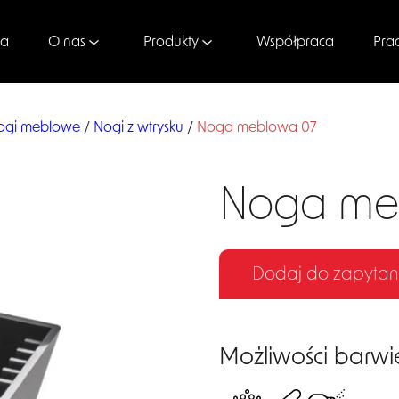
na
Współpraca
Pra
O nas
Produkty
ogi meblowe
/
Nogi z wtrysku
/
Noga meblowa 07
Noga me
Dodaj do zapytan
Możliwości barwi