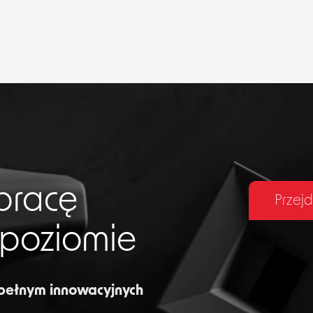
pracę
Przejd
 poziomie
 pełnym innowacyjnych