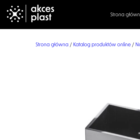
Strona głów
Strona główna
/
Katalog produktów online
/
N