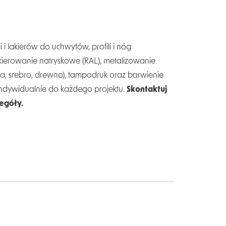
 i lakierów do uchwytów, profili i nóg
erowanie natryskowe (RAL), metalizowanie
na, srebro, drewno), tampodruk oraz barwienie
indywidualnie do każdego projektu.
Skontaktuj
zegóły.