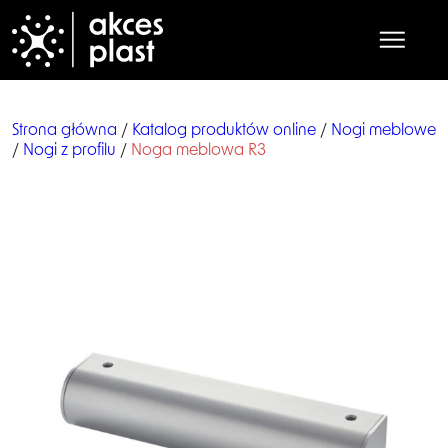
Strona główna
/
Katalog produktów online
/
Nogi meblowe
/
Nogi z profilu
/
Noga meblowa R3
Strona główna
O nas
Produkty
Współpraca
Praca
Kontakt
Katalog online