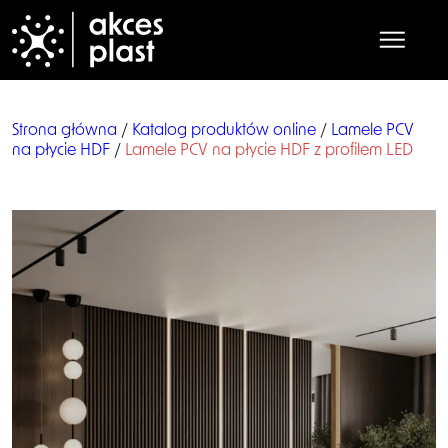
Strona główna
/
Katalog produktów online
/
Lamele PCV
na płycie HDF
/
Lamele PCV na płycie HDF z profilem LED
Strona główna
O nas
Produkty
Współpraca
Praca
Kontakt
Katalog online